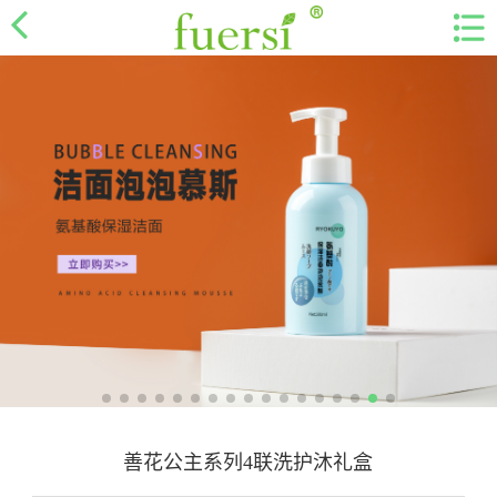
善花公主系列4联洗护沐礼盒